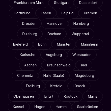
Frankfurt am Main
Stuttgart
Düsseldorf
Dortmund
Essen
Leipzig
Bremen
Dresden
Hannover
Nürnberg
Duisburg
Bochum
Wuppertal
Bielefeld
Bonn
Münster
Mannheim
Karlsruhe
Augsburg
Wiesbaden
Aachen
Braunschweig
Kiel
Chemnitz
Halle (Saale)
Magdeburg
Freiburg
Krefeld
Lübeck
Oberhausen
Erfurt
Rostock
Mainz
Kassel
Hagen
Hamm
Saarbrücken