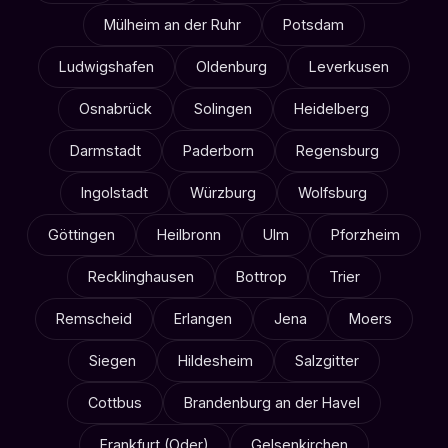
Mülheim an der Ruhr
Potsdam
Ludwigshafen
Oldenburg
Leverkusen
Osnabrück
Solingen
Heidelberg
Darmstadt
Paderborn
Regensburg
Ingolstadt
Würzburg
Wolfsburg
Göttingen
Heilbronn
Ulm
Pforzheim
Recklinghausen
Bottrop
Trier
Remscheid
Erlangen
Jena
Moers
Siegen
Hildesheim
Salzgitter
Cottbus
Brandenburg an der Havel
Frankfurt (Oder)
Gelsenkirchen