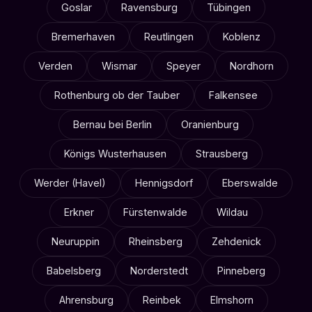
Goslar
Ravensburg
Tübingen
Bremerhaven
Reutlingen
Koblenz
Verden
Wismar
Speyer
Nordhorn
Rothenburg ob der Tauber
Falkensee
Bernau bei Berlin
Oranienburg
Königs Wusterhausen
Strausberg
Werder (Havel)
Hennigsdorf
Eberswalde
Erkner
Fürstenwalde
Wildau
Neuruppin
Rheinsberg
Zehdenick
Babelsberg
Norderstedt
Pinneberg
Ahrensburg
Reinbek
Elmshorn