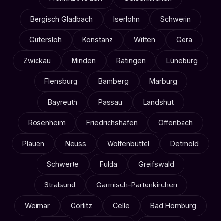
Bergisch Gladbach
Iserlohn
Schwerin
Gütersloh
Konstanz
Witten
Gera
Zwickau
Minden
Ratingen
Lüneburg
Flensburg
Bamberg
Marburg
Bayreuth
Passau
Landshut
Rosenheim
Friedrichshafen
Offenbach
Plauen
Neuss
Wolfenbüttel
Detmold
Schwerte
Fulda
Greifswald
Stralsund
Garmisch-Partenkirchen
Weimar
Görlitz
Celle
Bad Homburg