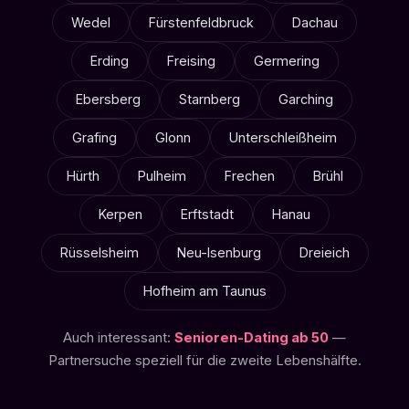
Wedel
Fürstenfeldbruck
Dachau
Erding
Freising
Germering
Ebersberg
Starnberg
Garching
Grafing
Glonn
Unterschleißheim
Hürth
Pulheim
Frechen
Brühl
Kerpen
Erftstadt
Hanau
Rüsselsheim
Neu-Isenburg
Dreieich
Hofheim am Taunus
Auch interessant:
Senioren-Dating ab 50
—
Partnersuche speziell für die zweite Lebenshälfte.