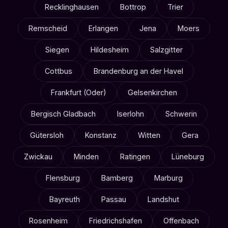
Recklinghausen
Bottrop
Trier
Remscheid
Erlangen
Jena
Moers
Siegen
Hildesheim
Salzgitter
Cottbus
Brandenburg an der Havel
Frankfurt (Oder)
Gelsenkirchen
Bergisch Gladbach
Iserlohn
Schwerin
Gütersloh
Konstanz
Witten
Gera
Zwickau
Minden
Ratingen
Lüneburg
Flensburg
Bamberg
Marburg
Bayreuth
Passau
Landshut
Rosenheim
Friedrichshafen
Offenbach