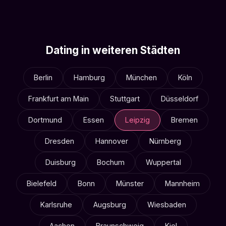
Dating in weiteren Städten
Berlin
Hamburg
München
Köln
Frankfurt am Main
Stuttgart
Düsseldorf
Dortmund
Essen
Leipzig
Bremen
Dresden
Hannover
Nürnberg
Duisburg
Bochum
Wuppertal
Bielefeld
Bonn
Münster
Mannheim
Karlsruhe
Augsburg
Wiesbaden
Aachen
Braunschweig
Kiel