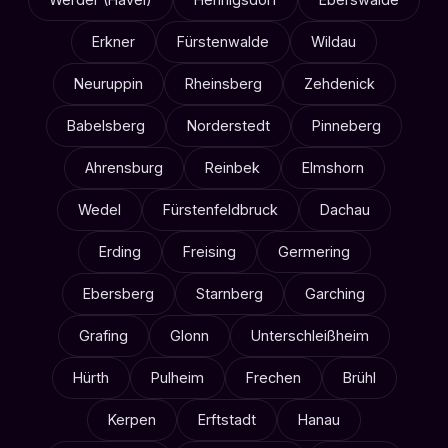
Erkner
Fürstenwalde
Wildau
Neuruppin
Rheinsberg
Zehdenick
Babelsberg
Norderstedt
Pinneberg
Ahrensburg
Reinbek
Elmshorn
Wedel
Fürstenfeldbruck
Dachau
Erding
Freising
Germering
Ebersberg
Starnberg
Garching
Grafing
Glonn
Unterschleißheim
Hürth
Pulheim
Frechen
Brühl
Kerpen
Erftstadt
Hanau