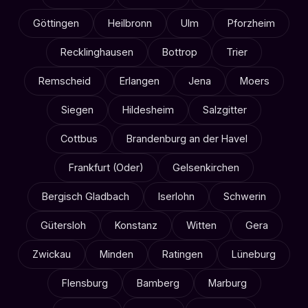
Göttingen
Heilbronn
Ulm
Pforzheim
Recklinghausen
Bottrop
Trier
Remscheid
Erlangen
Jena
Moers
Siegen
Hildesheim
Salzgitter
Cottbus
Brandenburg an der Havel
Frankfurt (Oder)
Gelsenkirchen
Bergisch Gladbach
Iserlohn
Schwerin
Gütersloh
Konstanz
Witten
Gera
Zwickau
Minden
Ratingen
Lüneburg
Flensburg
Bamberg
Marburg