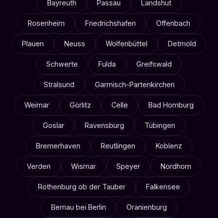
Bayreuth
Passau
Landshut
Rosenheim
Friedrichshafen
Offenbach
Plauen
Neuss
Wolfenbüttel
Detmold
Schwerte
Fulda
Greifswald
Stralsund
Garmisch-Partenkirchen
Weimar
Görlitz
Celle
Bad Homburg
Goslar
Ravensburg
Tübingen
Bremerhaven
Reutlingen
Koblenz
Verden
Wismar
Speyer
Nordhorn
Rothenburg ob der Tauber
Falkensee
Bernau bei Berlin
Oranienburg