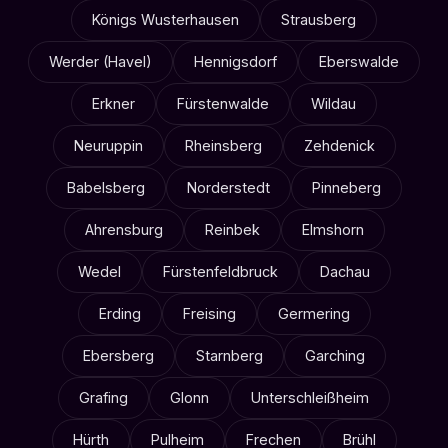
Königs Wusterhausen
Strausberg
Werder (Havel)
Hennigsdorf
Eberswalde
Erkner
Fürstenwalde
Wildau
Neuruppin
Rheinsberg
Zehdenick
Babelsberg
Norderstedt
Pinneberg
Ahrensburg
Reinbek
Elmshorn
Wedel
Fürstenfeldbruck
Dachau
Erding
Freising
Germering
Ebersberg
Starnberg
Garching
Grafing
Glonn
Unterschleißheim
Hürth
Pulheim
Frechen
Brühl