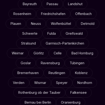
Bayreuth
Passau
Landshut
Rosenheim
Friedrichshafen
Offenbach
Plauen
Neuss
Wolfenbüttel
Detmold
Schwerte
Fulda
Greifswald
Stralsund
Garmisch-Partenkirchen
Weimar
Görlitz
Celle
Bad Homburg
Goslar
Ravensburg
Tübingen
Bremerhaven
Reutlingen
Koblenz
Verden
Wismar
Speyer
Nordhorn
Rothenburg ob der Tauber
Falkensee
Bernau bei Berlin
Oranienburg