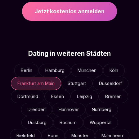
Jetzt kostenlos anmelden
Dating in weiteren Städten
Berlin
Hamburg
München
Köln
Frankfurt am Main
Stuttgart
Düsseldorf
Dortmund
Essen
Leipzig
Bremen
Dresden
Hannover
Nürnberg
Duisburg
Bochum
Wuppertal
Bielefeld
Bonn
Münster
Mannheim