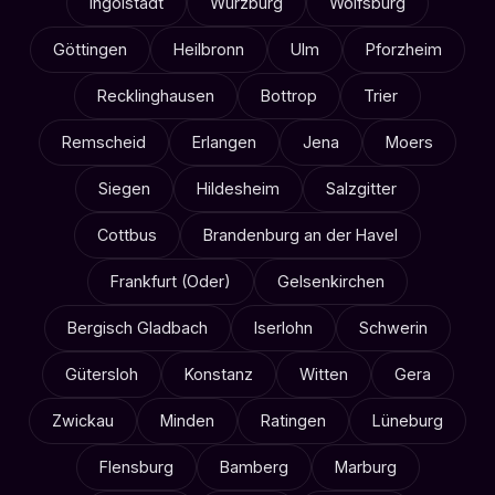
Ingolstadt
Würzburg
Wolfsburg
Göttingen
Heilbronn
Ulm
Pforzheim
Recklinghausen
Bottrop
Trier
Remscheid
Erlangen
Jena
Moers
Siegen
Hildesheim
Salzgitter
Cottbus
Brandenburg an der Havel
Frankfurt (Oder)
Gelsenkirchen
Bergisch Gladbach
Iserlohn
Schwerin
Gütersloh
Konstanz
Witten
Gera
Zwickau
Minden
Ratingen
Lüneburg
Flensburg
Bamberg
Marburg