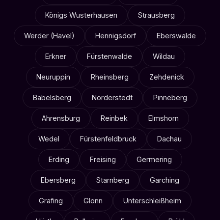
Königs Wusterhausen
Strausberg
Werder (Havel)
Hennigsdorf
Eberswalde
Erkner
Fürstenwalde
Wildau
Neuruppin
Rheinsberg
Zehdenick
Babelsberg
Norderstedt
Pinneberg
Ahrensburg
Reinbek
Elmshorn
Wedel
Fürstenfeldbruck
Dachau
Erding
Freising
Germering
Ebersberg
Starnberg
Garching
Grafing
Glonn
Unterschleißheim