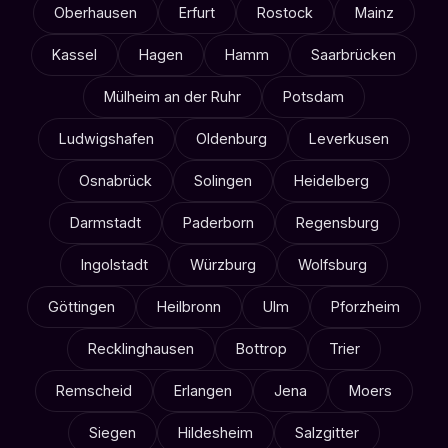
Oberhausen
Erfurt
Rostock
Mainz
Kassel
Hagen
Hamm
Saarbrücken
Mülheim an der Ruhr
Potsdam
Ludwigshafen
Oldenburg
Leverkusen
Osnabrück
Solingen
Heidelberg
Darmstadt
Paderborn
Regensburg
Ingolstadt
Würzburg
Wolfsburg
Göttingen
Heilbronn
Ulm
Pforzheim
Recklinghausen
Bottrop
Trier
Remscheid
Erlangen
Jena
Moers
Siegen
Hildesheim
Salzgitter