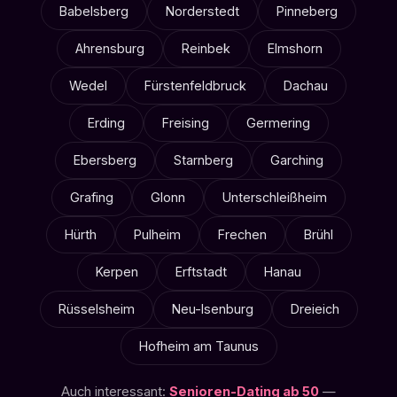
Babelsberg
Norderstedt
Pinneberg
Ahrensburg
Reinbek
Elmshorn
Wedel
Fürstenfeldbruck
Dachau
Erding
Freising
Germering
Ebersberg
Starnberg
Garching
Grafing
Glonn
Unterschleißheim
Hürth
Pulheim
Frechen
Brühl
Kerpen
Erftstadt
Hanau
Rüsselsheim
Neu-Isenburg
Dreieich
Hofheim am Taunus
Auch interessant:
Senioren-Dating ab 50
—