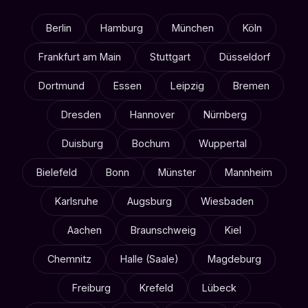
Berlin
Hamburg
München
Köln
Frankfurt am Main
Stuttgart
Düsseldorf
Dortmund
Essen
Leipzig
Bremen
Dresden
Hannover
Nürnberg
Duisburg
Bochum
Wuppertal
Bielefeld
Bonn
Münster
Mannheim
Karlsruhe
Augsburg
Wiesbaden
Aachen
Braunschweig
Kiel
Chemnitz
Halle (Saale)
Magdeburg
Freiburg
Krefeld
Lübeck