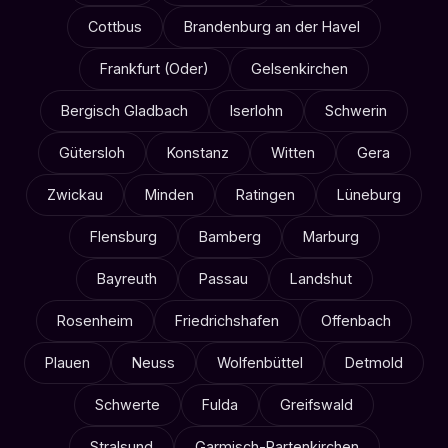
Cottbus
Brandenburg an der Havel
Frankfurt (Oder)
Gelsenkirchen
Bergisch Gladbach
Iserlohn
Schwerin
Gütersloh
Konstanz
Witten
Gera
Zwickau
Minden
Ratingen
Lüneburg
Flensburg
Bamberg
Marburg
Bayreuth
Passau
Landshut
Rosenheim
Friedrichshafen
Offenbach
Plauen
Neuss
Wolfenbüttel
Detmold
Schwerte
Fulda
Greifswald
Stralsund
Garmisch-Partenkirchen