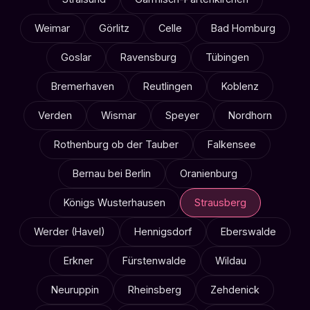
Weimar
Görlitz
Celle
Bad Homburg
Goslar
Ravensburg
Tübingen
Bremerhaven
Reutlingen
Koblenz
Verden
Wismar
Speyer
Nordhorn
Rothenburg ob der Tauber
Falkensee
Bernau bei Berlin
Oranienburg
Königs Wusterhausen
Strausberg
Werder (Havel)
Hennigsdorf
Eberswalde
Erkner
Fürstenwalde
Wildau
Neuruppin
Rheinsberg
Zehdenick