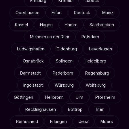
Freiburg
Krefeld
Lübeck
Oberhausen
Erfurt
Rostock
Mainz
Kassel
Hagen
Hamm
Saarbrücken
Mülheim an der Ruhr
Potsdam
Ludwigshafen
Oldenburg
Leverkusen
Osnabrück
Solingen
Heidelberg
Darmstadt
Paderborn
Regensburg
Ingolstadt
Würzburg
Wolfsburg
Göttingen
Heilbronn
Ulm
Pforzheim
Recklinghausen
Bottrop
Trier
Remscheid
Erlangen
Jena
Moers