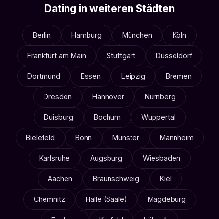
Dating in weiteren Städten
Berlin
Hamburg
München
Köln
Frankfurt am Main
Stuttgart
Düsseldorf
Dortmund
Essen
Leipzig
Bremen
Dresden
Hannover
Nürnberg
Duisburg
Bochum
Wuppertal
Bielefeld
Bonn
Münster
Mannheim
Karlsruhe
Augsburg
Wiesbaden
Aachen
Braunschweig
Kiel
Chemnitz
Halle (Saale)
Magdeburg