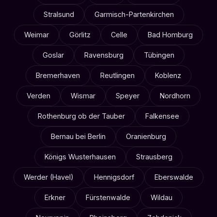
Stralsund
Garmisch-Partenkirchen
Weimar
Görlitz
Celle
Bad Homburg
Goslar
Ravensburg
Tübingen
Bremerhaven
Reutlingen
Koblenz
Verden
Wismar
Speyer
Nordhorn
Rothenburg ob der Tauber
Falkensee
Bernau bei Berlin
Oranienburg
Königs Wusterhausen
Strausberg
Werder (Havel)
Hennigsdorf
Eberswalde
Erkner
Fürstenwalde
Wildau