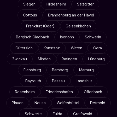
Siegen
Hildesheim
Salzgitter
Cottbus
Brandenburg an der Havel
Frankfurt (Oder)
Gelsenkirchen
Bergisch Gladbach
Iserlohn
Schwerin
Gütersloh
Konstanz
Witten
Gera
Zwickau
Minden
Ratingen
Lüneburg
Flensburg
Bamberg
Marburg
Bayreuth
Passau
Landshut
Rosenheim
Friedrichshafen
Offenbach
Plauen
Neuss
Wolfenbüttel
Detmold
Schwerte
Fulda
Greifswald