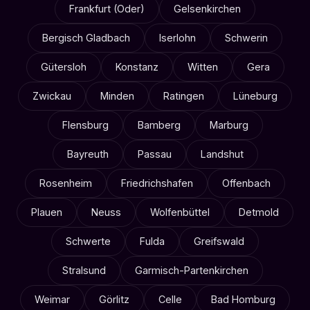
Frankfurt (Oder)
Gelsenkirchen
Bergisch Gladbach
Iserlohn
Schwerin
Gütersloh
Konstanz
Witten
Gera
Zwickau
Minden
Ratingen
Lüneburg
Flensburg
Bamberg
Marburg
Bayreuth
Passau
Landshut
Rosenheim
Friedrichshafen
Offenbach
Plauen
Neuss
Wolfenbüttel
Detmold
Schwerte
Fulda
Greifswald
Stralsund
Garmisch-Partenkirchen
Weimar
Görlitz
Celle
Bad Homburg