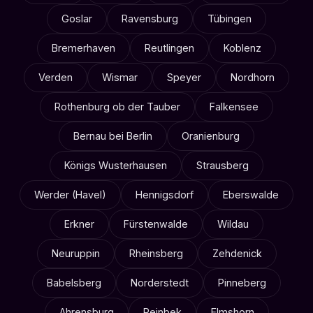
Goslar
Ravensburg
Tübingen
Bremerhaven
Reutlingen
Koblenz
Verden
Wismar
Speyer
Nordhorn
Rothenburg ob der Tauber
Falkensee
Bernau bei Berlin
Oranienburg
Königs Wusterhausen
Strausberg
Werder (Havel)
Hennigsdorf
Eberswalde
Erkner
Fürstenwalde
Wildau
Neuruppin
Rheinsberg
Zehdenick
Babelsberg
Norderstedt
Pinneberg
Ahrensburg
Reinbek
Elmshorn