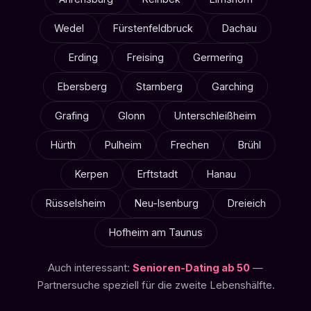
Wedel
Fürstenfeldbruck
Dachau
Erding
Freising
Germering
Ebersberg
Starnberg
Garching
Grafing
Glonn
Unterschleißheim
Hürth
Pulheim
Frechen
Brühl
Kerpen
Erftstadt
Hanau
Rüsselsheim
Neu-Isenburg
Dreieich
Hofheim am Taunus
Auch interessant:
Senioren-Dating ab 50
—
Partnersuche speziell für die zweite Lebenshälfte.