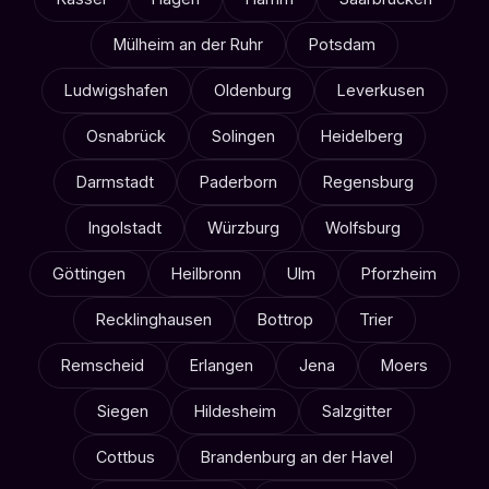
Mülheim an der Ruhr
Potsdam
Ludwigshafen
Oldenburg
Leverkusen
Osnabrück
Solingen
Heidelberg
Darmstadt
Paderborn
Regensburg
Ingolstadt
Würzburg
Wolfsburg
Göttingen
Heilbronn
Ulm
Pforzheim
Recklinghausen
Bottrop
Trier
Remscheid
Erlangen
Jena
Moers
Siegen
Hildesheim
Salzgitter
Cottbus
Brandenburg an der Havel