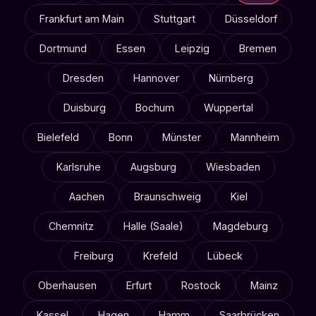
Frankfurt am Main
Stuttgart
Düsseldorf
Dortmund
Essen
Leipzig
Bremen
Dresden
Hannover
Nürnberg
Duisburg
Bochum
Wuppertal
Bielefeld
Bonn
Münster
Mannheim
Karlsruhe
Augsburg
Wiesbaden
Aachen
Braunschweig
Kiel
Chemnitz
Halle (Saale)
Magdeburg
Freiburg
Krefeld
Lübeck
Oberhausen
Erfurt
Rostock
Mainz
Kassel
Hagen
Hamm
Saarbrücken