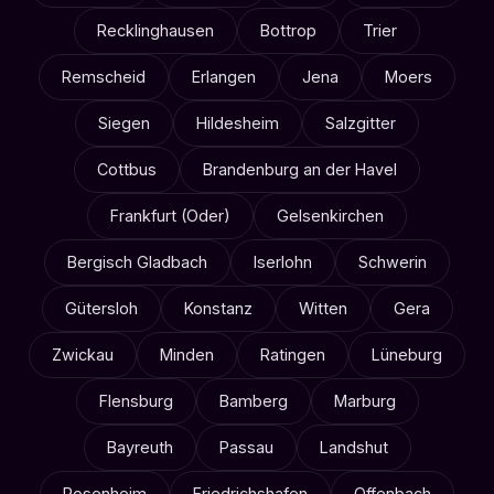
Recklinghausen
Bottrop
Trier
Remscheid
Erlangen
Jena
Moers
Siegen
Hildesheim
Salzgitter
Cottbus
Brandenburg an der Havel
Frankfurt (Oder)
Gelsenkirchen
Bergisch Gladbach
Iserlohn
Schwerin
Gütersloh
Konstanz
Witten
Gera
Zwickau
Minden
Ratingen
Lüneburg
Flensburg
Bamberg
Marburg
Bayreuth
Passau
Landshut
Rosenheim
Friedrichshafen
Offenbach