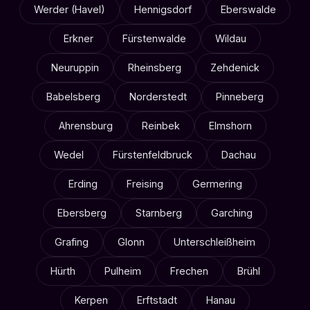
Werder (Havel)
Hennigsdorf
Eberswalde
Erkner
Fürstenwalde
Wildau
Neuruppin
Rheinsberg
Zehdenick
Babelsberg
Norderstedt
Pinneberg
Ahrensburg
Reinbek
Elmshorn
Wedel
Fürstenfeldbruck
Dachau
Erding
Freising
Germering
Ebersberg
Starnberg
Garching
Grafing
Glonn
Unterschleißheim
Hürth
Pulheim
Frechen
Brühl
Kerpen
Erftstadt
Hanau